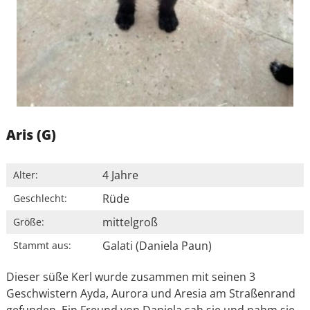
Aris (G)
4 Jahre
Alter:
Rüde
Geschlecht:
mittelgroß
Größe:
Galati (Daniela Paun)
Stammt aus:
Dieser süße Kerl wurde zusammen mit seinen 3
Geschwistern Ayda, Aurora und Aresia am Straßenrand
gefunden. Ein Freund von Daniela sah sie und nahm sie