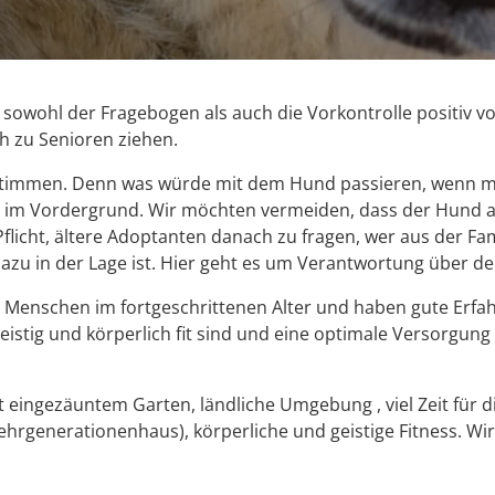
 sowohl der Fragebogen als auch die Vorkontrolle positiv
h zu Senioren ziehen.
immen. Denn was würde mit dem Hund passieren, wenn man s
it im Vordergrund. Wir möchten vermeiden, dass der Hund
flicht, ältere Adoptanten danach zu fragen, wer aus der Fam
r dazu in der Lage ist. Hier geht es um Verantwortung über d
n Menschen im fortgeschrittenen Alter und haben gute Erf
tig und körperlich fit sind und eine optimale Versorgung g
 eingezäuntem Garten, ländliche Umgebung , viel Zeit für d
rgenerationenhaus), körperliche und geistige Fitness. Wir p