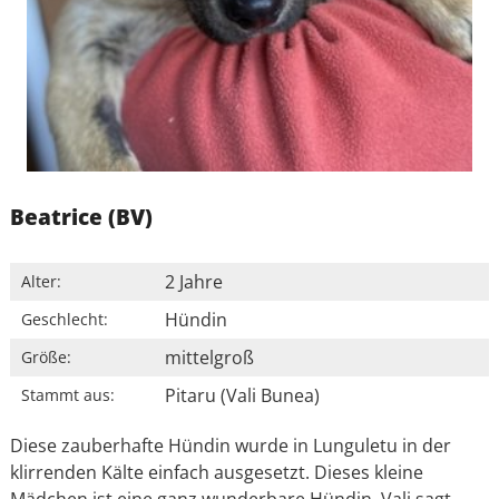
Beatrice (BV)
2 Jahre
Alter:
Hündin
Geschlecht:
mittelgroß
Größe:
Pitaru (Vali Bunea)
Stammt aus:
Diese zauberhafte Hündin wurde in Lunguletu in der
klirrenden Kälte einfach ausgesetzt. Dieses kleine
Mädchen ist eine ganz wunderbare Hündin, Vali sagt,