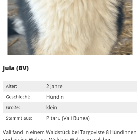
Jula (BV)
2 Jahre
Alter:
Hündin
Geschlecht:
klein
Größe:
Pitaru (Vali Bunea)
Stammt aus:
Vali fand in einem Waldstück bei Targoviste 8 Hündinnen
und einige Welpen. Welcher Welpe zu welcher