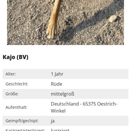
Kajo (BV)
1 Jahr
Alter:
Rüde
Geschlecht:
mittelgroß
Größe:
Deutschland - 65375 Oestrich-
Aufenthalt:
Winkel
ja
Geimpft/gechipt:
kastriert
Kastriert/sterilisiert: