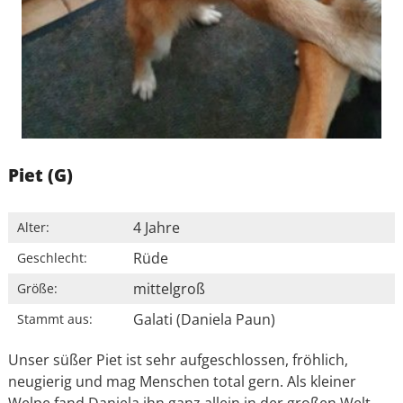
Piet (G)
4 Jahre
Alter:
Rüde
Geschlecht:
mittelgroß
Größe:
Galati (Daniela Paun)
Stammt aus:
Unser süßer Piet ist sehr aufgeschlossen, fröhlich,
neugierig und mag Menschen total gern. Als kleiner
Welpe fand Daniela ihn ganz allein in der großen Welt.