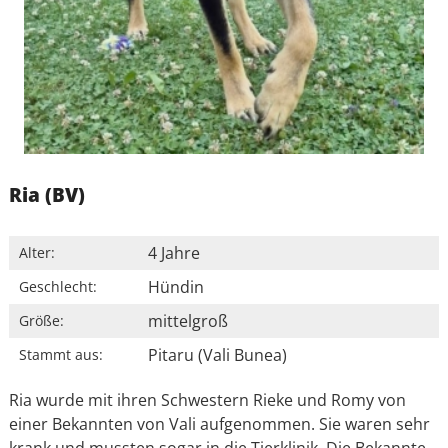
Ria (BV)
4 Jahre
Alter:
Hündin
Geschlecht:
mittelgroß
Größe:
Pitaru (Vali Bunea)
Stammt aus:
Ria wurde mit ihren Schwestern Rieke und Romy von
einer Bekannten von Vali aufgenommen. Sie waren sehr
krank und mussten sogar in die Tierklinik. Die Bekannte