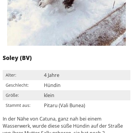
Soley (BV)
4 Jahre
Alter:
Hündin
Geschlecht:
klein
Größe:
Pitaru (Vali Bunea)
Stammt aus:
In der Nähe von Catuna, ganz nah bei einem
Wasserwerk, wurde diese süße Hündin auf der Straße
von ihrer Mutter Sally geboren, sie hat noch 2