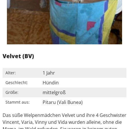
Velvet (BV)
1 Jahr
Alter:
Hündin
Geschlecht:
mittelgroß
Größe:
Pitaru (Vali Bunea)
Stammt aus:
Das süße Welpenmädchen Velvet und ihre 4 Geschwister
Vincent, Varia, Vinny und Vida wurden alleine, ohne die
Mama, im Wald gefunden. Sie waren in keinem guten