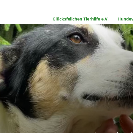
Glücksfellchen Tierhilfe e.V.
Hundev